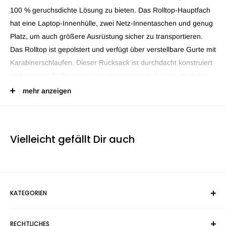
100 % geruchsdichte Lösung zu bieten. Das Rolltop-Hauptfach
hat eine Laptop-Innenhülle, zwei Netz-Innentaschen und genug
Platz, um auch größere Ausrüstung sicher zu transportieren.
Das Rolltop ist gepolstert und verfügt über verstellbare Gurte mit
Karabinerschlaufen. Dieser Rucksack ist durchdacht konstruiert
und vereint alle Stauraumvorteile in einem außergewöhnlichen
Reisebegleiter für die freie Natur.
mehr anzeigen
100% geruchsdicht - Aktivkohle
Wasserdichte Reißverschlussversiegelung
Vielleicht gefällt Dir auch
Aktivkohle, Thermofutter
Wetterfestes Gewebe
Laptop-Innenhülle
2 Netz-Innentaschen
KATEGORIEN
Geruchsdichte Fronttasche
Suchen
Klassische Trageschlaufe (Kunstleder)
RECHTLICHES
geruchssichere Taschen