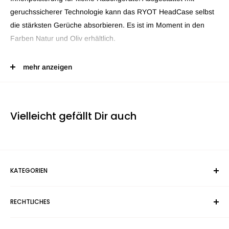
geruchssicherer Technologie kann das RYOT HeadCase selbst
die stärksten Gerüche absorbieren. Es ist im Moment in den
Farben Natur und Oliv erhältlich.
Länge: 16,5 cm
mehr anzeigen
Breite: 8,9 cm
Höhe: 5,4 cm
Lieferzeit 1-3 Werktage
Vielleicht gefällt Dir auch
KATEGORIEN
Suchen
RECHTLICHES
geruchssichere Taschen
Bongs, Papers & Blunts
Versandkosten