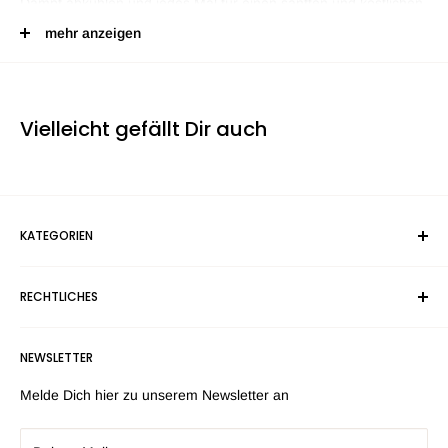
Dampf abkühlen und jedes Mal für einen sanften und köstlichen
Zug sorgen!
mehr anzeigen
Lieferzeit 1-3 Werktage
Vielleicht gefällt Dir auch
KATEGORIEN
Suchen
RECHTLICHES
geruchssichere Taschen
Bongs, Papers & Blunts
Versandkosten
NEWSLETTER
Grinder & Aufbewahrung
Zahlungsarten
tCheck
AGB
Melde Dich hier zu unserem Newsletter an
Sonstiges
Widerruf
Sale