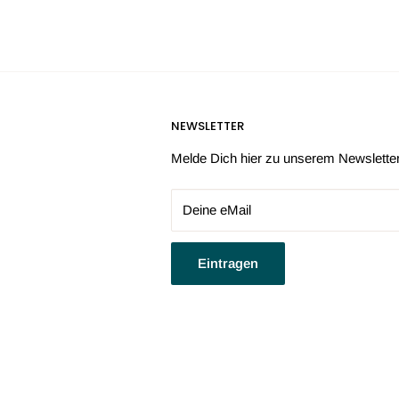
ruchsabsorbierender
llen, dass keine Kräuter-
NEWSLETTER
tilvolle Äußere mit
gt dafür, dass die
Melde Dich hier zu unserem Newslette
 So kannst Du auf Reisen
Deine eMail
he ist nicht im
Eintragen